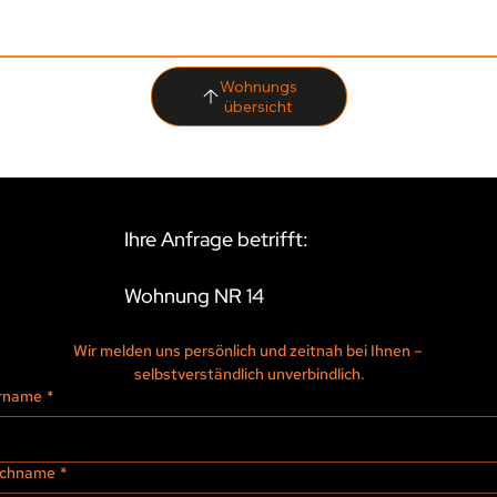
übersicht
Ihre Anfrage betrifft:
Wohnung NR 14
Wir melden uns persönlich und zeitnah bei Ihnen – 
selbstverständlich unverbindlich.
rname
*
chname
*