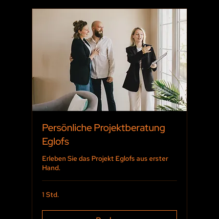
Persönliche Projektberatung
Eglofs
Erleben Sie das Projekt Eglofs aus erster
Hand.
1 Std.