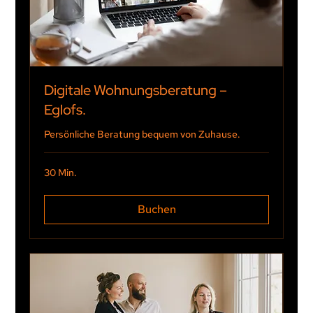
Digitale Wohnungsberatung –
Eglofs.
Persönliche Beratung bequem von Zuhause.
30 Min.
Buchen