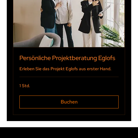
Persönliche Projektberatung Eglofs
Erleben Sie das Projekt Eglofs aus erster Hand.
1 Std.
Buchen